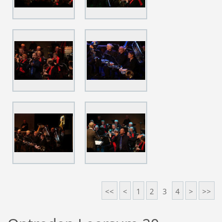
<<
<
1
2
3
4
>
>>