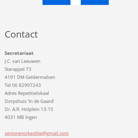
Contact
Secretariaat
J.C. van Leeuwen
Sterappel 73
4191 DM Geldermalsen
Tel 06 82997243
Adres Repetitielokaal
Dorpshuis 'In de Gaard'
Dr. A.R. Holplein 13-15
4031 MB Ingen
senioren
orkestle
e@gmail.
com