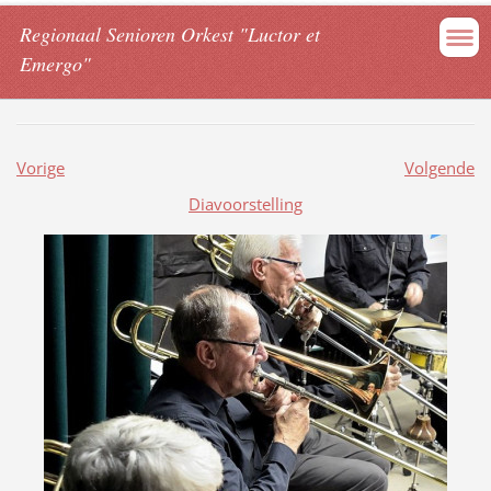
Regionaal Senioren Orkest "Luctor et
Emergo"
Vorige
Volgende
Diavoorstelling