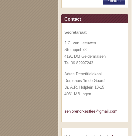
Contact
Secretariaat
J.C. van Leeuwen
Sterappel 73
4191 DM Geldermalsen
Tel 06 82997243
Adres Repetitielokaal
Dorpshuis 'In de Gaard'
Dr. A.R. Holplein 13-15
4031 MB Ingen
senioren
orkestle
e@gmail.
com