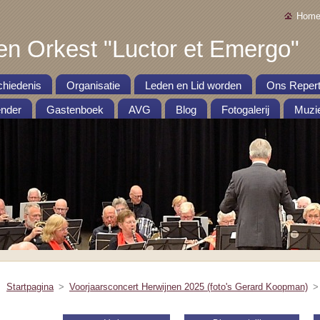
Home
en Orkest "Luctor et Emergo"
hiedenis
Organisatie
Leden en Lid worden
Ons Repert
nder
Gastenboek
AVG
Blog
Fotogalerij
Muzie
Startpagina
>
Voorjaarsconcert Herwijnen 2025 (foto's Gerard Koopman)