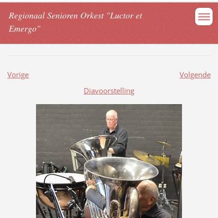
Regionaal Senioren Orkest "Luctor et
Emergo"
Vorige
Volgende
Diavoorstelling