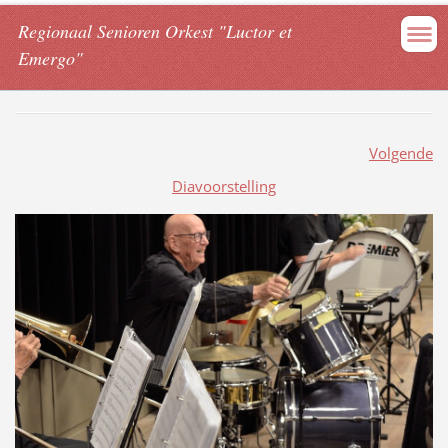
Regionaal Senioren Orkest "Luctor et
Emergo"
Volgende
Diavoorstelling