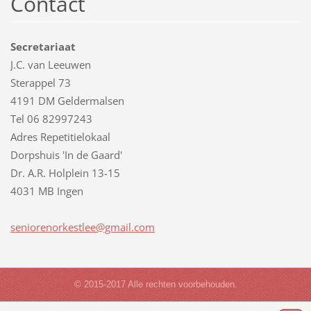
Contact
Secretariaat
J.C. van Leeuwen
Sterappel 73
4191 DM Geldermalsen
Tel 06 82997243
Adres Repetitielokaal
Dorpshuis 'In de Gaard'
Dr. A.R. Holplein 13-15
4031 MB Ingen
senioren
orkestle
e@gmail.
com
© 2015-2017 Alle rechten voorbehouden.