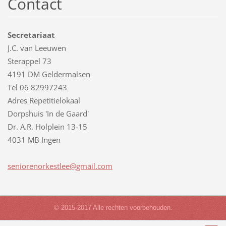
Contact
Secretariaat
J.C. van Leeuwen
Sterappel 73
4191 DM Geldermalsen
Tel 06 82997243
Adres Repetitielokaal
Dorpshuis 'In de Gaard'
Dr. A.R. Holplein 13-15
4031 MB Ingen
senioren
orkestle
e@gmail.
com
© 2015-2017 Alle rechten voorbehouden.