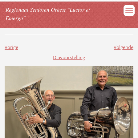
Regionaal Senioren Orkest "Luctor et
Emergo"
Vorige
Volgende
Diavoorstelling