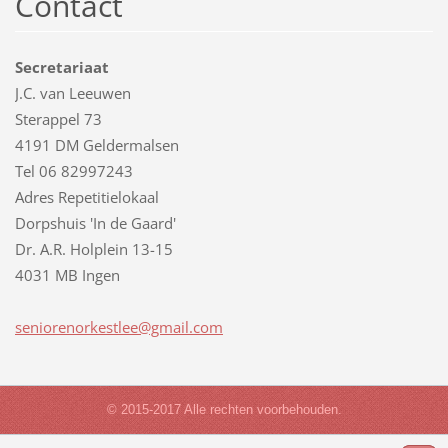
Contact
Secretariaat
J.C. van Leeuwen
Sterappel 73
4191 DM Geldermalsen
Tel 06 82997243
Adres Repetitielokaal
Dorpshuis 'In de Gaard'
Dr. A.R. Holplein 13-15
4031 MB Ingen
senioren
orkestle
e@gmail.
com
© 2015-2017 Alle rechten voorbehouden.