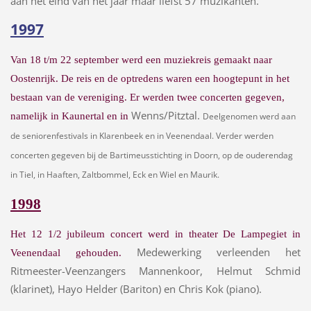
aan het eind van het jaar maar liefst 57 muzikanten.
1997
Van 18 t/m 22 september werd een muziekreis gemaakt naar
Oostenrijk. De reis en de optredens waren een hoogtepunt in het
bestaan van de vereniging. Er werden twee concerten gegeven,
Wenns/Pitztal.
namelijk in Kaunertal en in
Deelgenomen werd aan
de seniorenfestivals in Klarenbeek en in Veenendaal. Verder werden
concerten gegeven bij de Bartimeusstichting in Doorn, op de ouderendag
in Tiel, in Haaften, Zaltbommel, Eck en Wiel en Maurik.
1998
Het 12 1/2 jubileum concert werd in theater De Lampegiet in
Medewerking verleenden het
Veenendaal gehouden.
Ritmeester-Veenzangers Mannenkoor, Helmut Schmid
(klarinet), Hayo Helder (Bariton) en Chris Kok (piano).