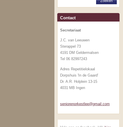
Contact
Secretariaat
J.C. van Leeuwen
Sterappel 73
4191 DM Geldermalsen
Tel 06 82997243
Adres Repetitielokaal
Dorpshuis 'In de Gaard'
Dr. A.R. Holplein 13-15
4031 MB Ingen
senioren
orkestle
e@gmail.
com