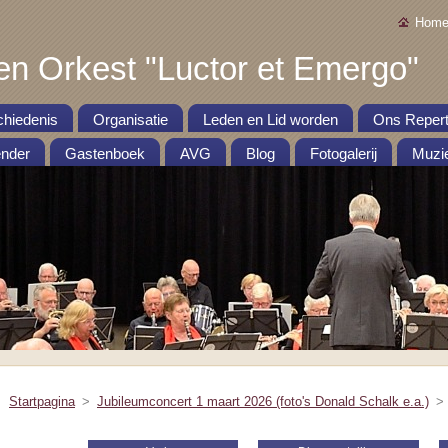
Home
en Orkest "Luctor et Emergo"
hiedenis
Organisatie
Leden en Lid worden
Ons Repert
nder
Gastenboek
AVG
Blog
Fotogalerij
Muzie
Startpagina
>
Jubileumconcert 1 maart 2026 (foto's Donald Schalk e.a.)
>