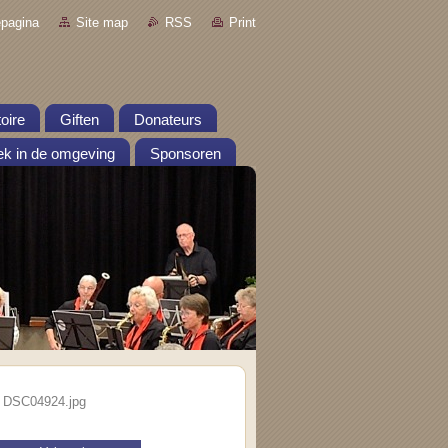
pagina
Site map
RSS
Print
oire
Giften
Donateurs
k in de omgeving
Sponsoren
DSC04924.jpg