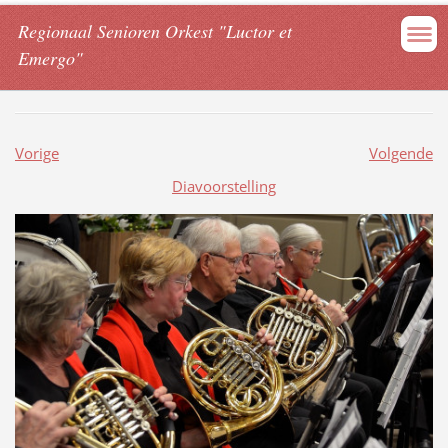
Regionaal Senioren Orkest "Luctor et
Emergo"
Vorige
Volgende
Diavoorstelling