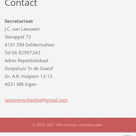
Contact
Secretariaat
J.C. van Leeuwen
Sterappel 73
4191 DM Geldermalsen
Tel 06 82997243
Adres Repetitielokaal
Dorpshuis 'In de Gaard'
Dr. A.R. Holplein 13-15
4031 MB Ingen
senioren
orkestle
e@gmail.
com
© 2015-2017 Alle rechten voorbehouden.