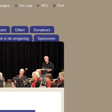
pagina
Site map
RSS
Print
oire
Giften
Donateurs
k in de omgeving
Sponsoren