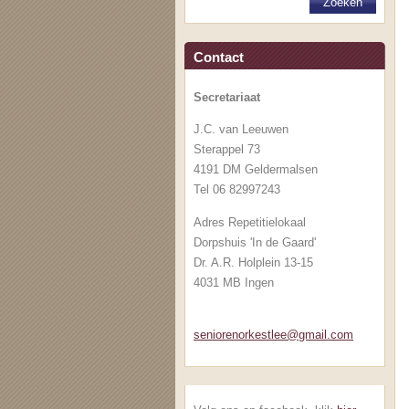
Contact
Secretariaat
J.C. van Leeuwen
Sterappel 73
4191 DM Geldermalsen
Tel 06 82997243
Adres Repetitielokaal
Dorpshuis 'In de Gaard'
Dr. A.R. Holplein 13-15
4031 MB Ingen
senioren
orkestle
e@gmail.
com