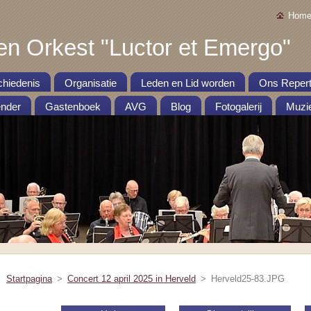
Home
en Orkest "Luctor et Emergo"
hiedenis
Organisatie
Leden en Lid worden
Ons Repert
nder
Gastenboek
AVG
Blog
Fotogalerij
Muzie
Startpagina
>
Concert 12 april 2025 in Herveld
>
Herveld25-83.JPG