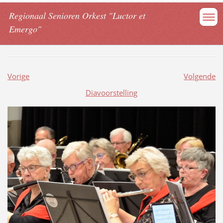
Regionaal Senioren Orkest "Luctor et
Emergo"
Vorige
Volgende
Diavoorstelling