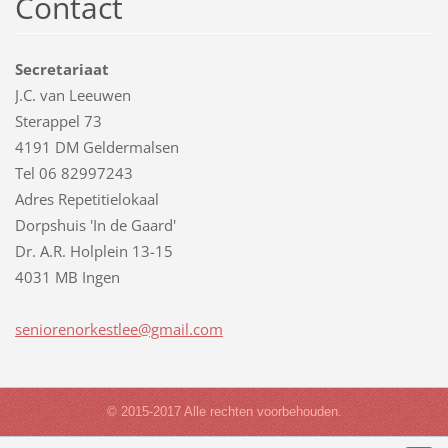
Contact
Secretariaat
J.C. van Leeuwen
Sterappel 73
4191 DM Geldermalsen
Tel 06 82997243
Adres Repetitielokaal
Dorpshuis 'In de Gaard'
Dr. A.R. Holplein 13-15
4031 MB Ingen
senioren
orkestle
e@gmail.
com
© 2015-2017 Alle rechten voorbehouden.